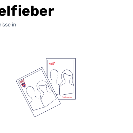
lfieber
isse in