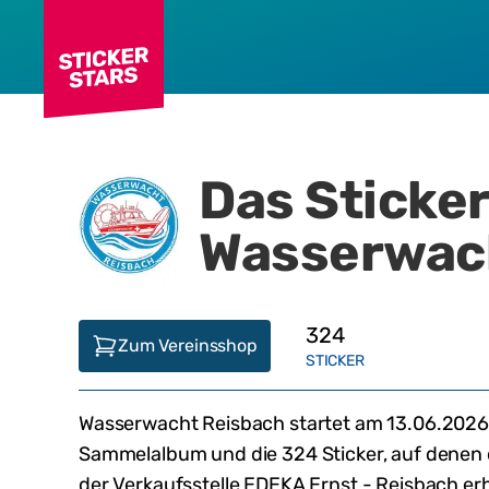
Das Sticke
Wasserwac
324
Zum Vereinsshop
STICKER
Wasserwacht Reisbach
startet am
13.06.2026
Sammelalbum und die
324
Sticker, auf denen
der Verkaufsstelle
EDEKA Ernst - Reisbach
erh