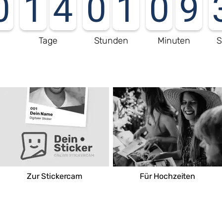
0
1
4
0
1
0
9
e
Tage
Stunden
Minuten
S
EDEKA-Ernst - Standort Reisbach
Am Kreisverkehr 5
94419 Reisbach
Deutschland
Route
Zur Stickercam
Für Hochzeiten