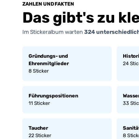
ZAHLEN UND FAKTEN
Das gibt's zu kl
Im Stickeralbum warten
324
unterschiedlich
Gründungs- und
Histor
Ehrenmitglieder
24
Stic
8
Sticker
Führungspositionen
Wasser
11
Sticker
33
Stic
Taucher
Sanitä
22
Sticker
8
Stick