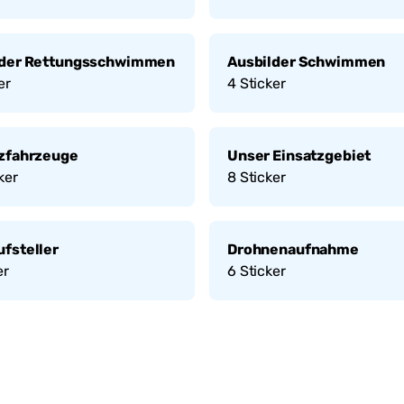
lder Rettungsschwimmen
Ausbilder Schwimmen
er
4
Sticker
tzfahrzeuge
Unser Einsatzgebiet
ker
8
Sticker
fsteller
Drohnenaufnahme
er
6
Sticker