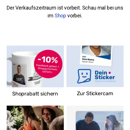
Der Verkaufszeitraum ist vorbeit. Schau mal bei uns
im
Shop
vorbei.
EDEKA Beha
Kolbinger Str. 16
78570 Mühlheim an der
Donau
Deutschland
Route
Zur Stickercam
Shoprabatt sichern