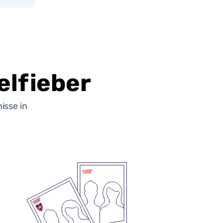
lfieber
isse in