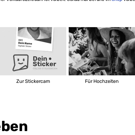
CAP Markt Neu-Ulm Ludwigsfeld
Reichenberger Str. 9
89231 Neu-Ulm
Deutschland
Route
Zur Stickercam
Für Hochzeiten
eben