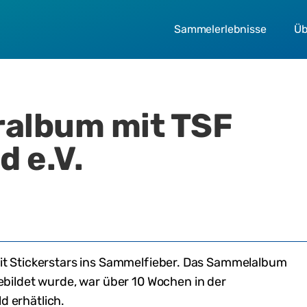
Sammelerlebnisse
Üb
ralbum mit
TSF
d e.V.
t Stickerstars ins Sammelfieber. Das Sammelalbum
ebildet wurde,
war
über 10 Wochen in der
ld
erhätlich
.