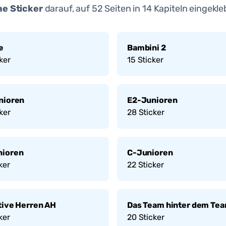
e Sticker
darauf, auf
52
Seiten in
14
Kapiteln eingekle
e
Bambini 2
ker
15
Sticker
nioren
E2-Junioren
ker
28
Sticker
nioren
C-Junioren
ker
22
Sticker
tive Herren AH
Das Team hinter dem Te
ker
20
Sticker