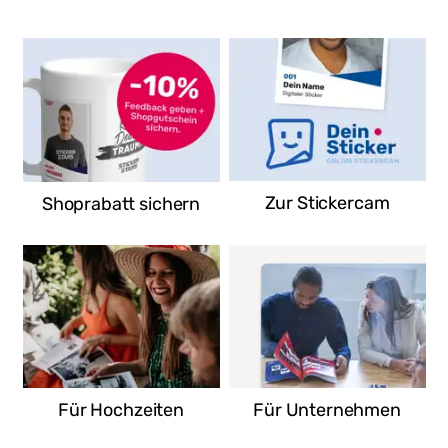
REWE
Wilhelm-Külz-Straße 8
06679 Hohenmölsen
Deutschland
Route
Zur Stickercam
Shoprabatt sichern
Für Hochzeiten
Für Unternehmen