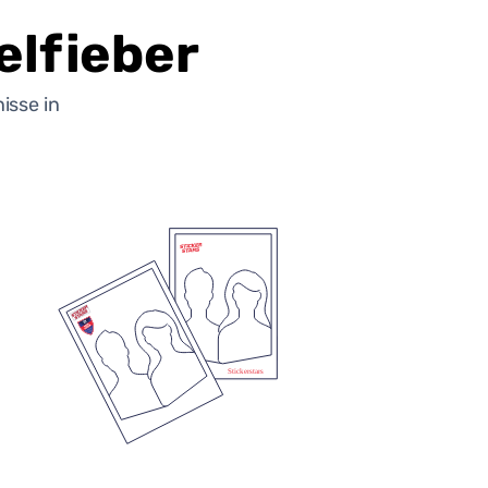
lfieber
isse in