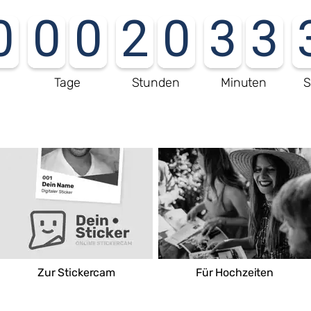
0
0
0
2
0
3
3
e
Tage
Stunden
Minuten
S
Bärbel Melchert EDEKA
Ernst-Thälmann-Straße 7a
14789 Wusterwitz
Deutschland
Route
Zur Stickercam
Für Hochzeiten