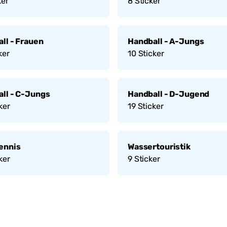
ker
8
Sticker
ll - Frauen
Handball - A-Jungs
ker
10
Sticker
ll - C-Jungs
Handball - D-Jugend
ker
19
Sticker
ennis
Wassertouristik
ker
9
Sticker