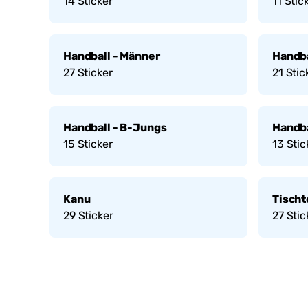
14
Sticker
11
Stic
Handball - Männer
Handba
27
Sticker
21
Stic
Handball - B-Jungs
Handba
15
Sticker
13
Stic
Kanu
Tischt
29
Sticker
27
Stic