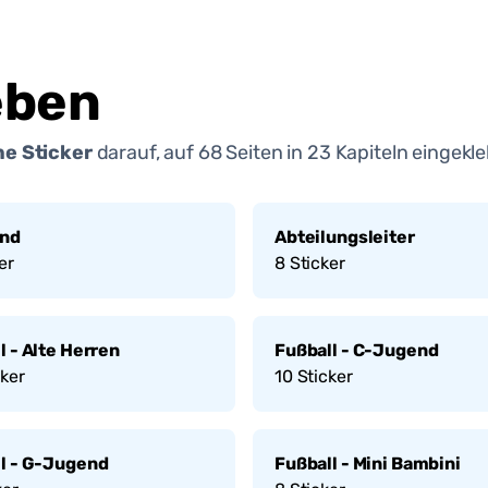
eben
e Sticker
darauf, auf
68
Seiten in
23
Kapiteln eingekle
and
Abteilungsleiter
er
8
Sticker
l - Alte Herren
Fußball - C-Jugend
ker
10
Sticker
l - G-Jugend
Fußball - Mini Bambini