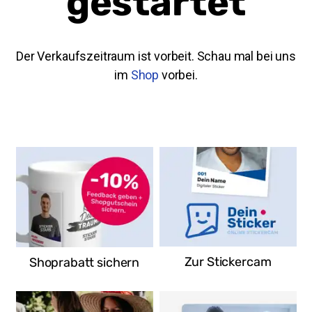
gestartet
Der Verkaufszeitraum ist vorbeit. Schau mal bei uns
im
Shop
vorbei.
EDEKA Schenke Rheda-
Wiedenbrück
Hauptstraße 35
33378 Rheda-Wiedenbrück-
Wiedenbrück
Deutschland
Zur Stickercam
Shoprabatt sichern
Route