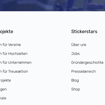
rojekte
Stickerstars
n für Vereine
Über uns
n für Hochzeiten
Jobs
en für Unternehmen
Gründergeschichte
n für Treueaktion
Pressebereich
rojekte
Blog
agen
Shop
rale