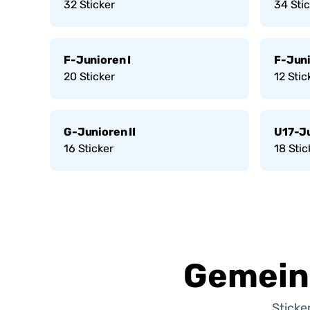
32
Sticker
34
Stic
F-Junioren I
F-Juni
20
Sticker
12
Stic
G-Junioren II
U17-J
16
Sticker
18
Stic
Gemein
Sticke