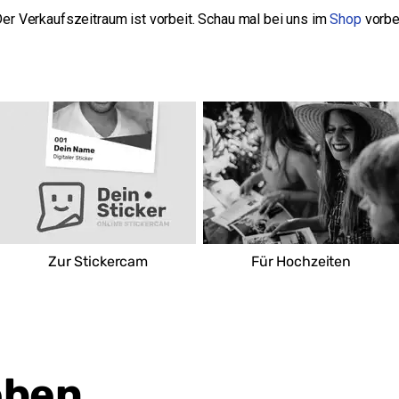
er Verkaufszeitraum ist vorbeit. Schau mal bei uns im
Shop
vorbe
Combi Verbrauchermarkt Borchen
Sperenberger Str. 1
33178 Borchen-Nordborchen
Deutschland
Route
Zur Stickercam
Für Hochzeiten
eben