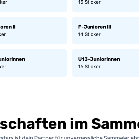
ker
15
Sticker
oren II
F-Junioren III
ker
14
Sticker
uniorinnen
U13-Juniorinnen
ker
16
Sticker
schaften im Samme
rstars ist dein Partner für unvergessliche Sammelerlebn