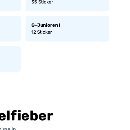
35
Sticker
G-Junioren I
12
Sticker
lfieber
isse in