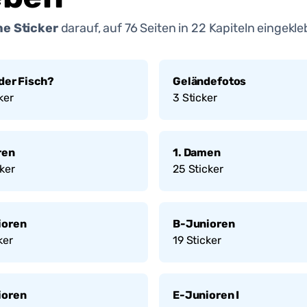
e Sticker
darauf, auf
76
Seiten in
22
Kapiteln eingekle
 der Fisch?
Geländefotos
ker
3
Sticker
ren
1. Damen
ker
25
Sticker
ioren
B-Junioren
ker
19
Sticker
ioren
E-Junioren I