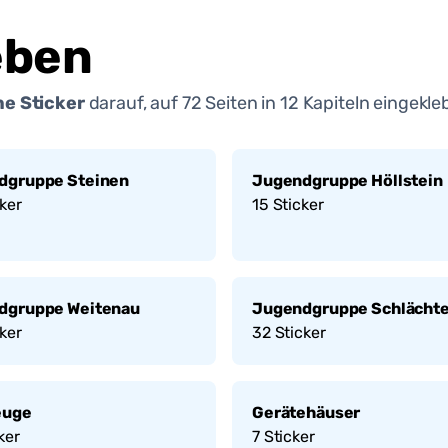
eben
e Sticker
darauf, auf
72
Seiten in
12
Kapiteln eingekle
dgruppe Steinen
Jugendgruppe Höllstein
ker
15
Sticker
dgruppe Weitenau
Jugendgruppe Schlächt
ker
32
Sticker
euge
Gerätehäuser
ker
7
Sticker