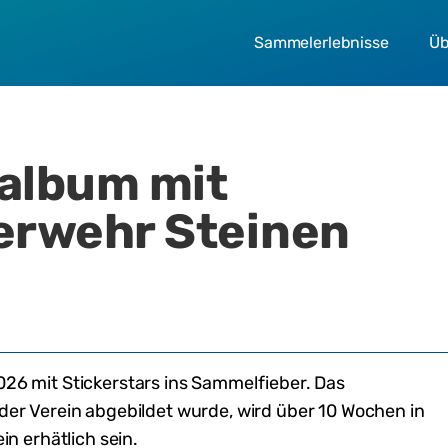
Sammelerlebnisse
Üb
ralbum mit
rwehr Steinen
026
mit Stickerstars ins Sammelfieber. Das
 der Verein abgebildet wurde,
wird
über 10 Wochen in
ein
erhätlich
sein
.