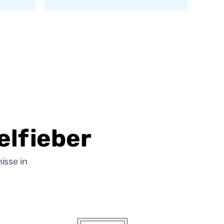
lfieber
isse in