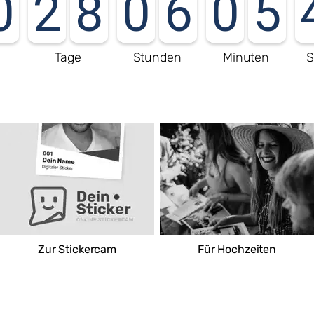
0
2
8
0
6
0
5
e
Tage
Stunden
Minuten
S
REWE
Gewerbestraße 1
79585 Steinen-Höllstein
Deutschland
Route
Zur Stickercam
Für Hochzeiten