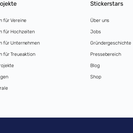
rojekte
Stickerstars
n für Vereine
Über uns
n für Hochzeiten
Jobs
en für Unternehmen
Gründergeschichte
n für Treueaktion
Pressebereich
rojekte
Blog
agen
Shop
rale