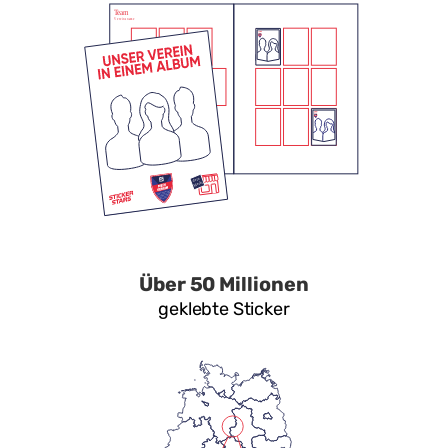
Über 50 Millionen
geklebte Sticker