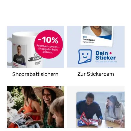
Herkules E-Center
Temmlerstraße 19
35039 Marburg-Cappel
Deutschland
Route
Zur Stickercam
Shoprabatt sichern