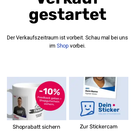
gestartet
Der Verkaufszeitraum ist vorbeit. Schau mal bei uns
im
Shop
vorbei.
REWE
Alfelder Str. 55a
31139 Hildesheim
Deutschland
Route
Zur Stickercam
Shoprabatt sichern