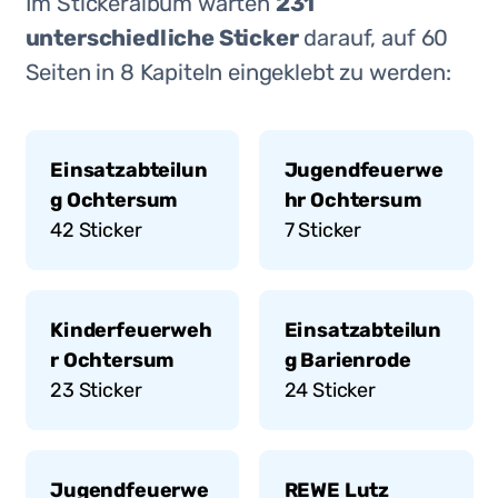
Im Stickeralbum warten
231
unterschiedliche Sticker
darauf, auf
60
Seiten in
8
Kapiteln eingeklebt zu werden:
Einsatzabteilun
Jugendfeuerwe
g Ochtersum
hr Ochtersum
42
Sticker
7
Sticker
Kinderfeuerweh
Einsatzabteilun
r Ochtersum
g Barienrode
23
Sticker
24
Sticker
Jugendfeuerwe
REWE Lutz