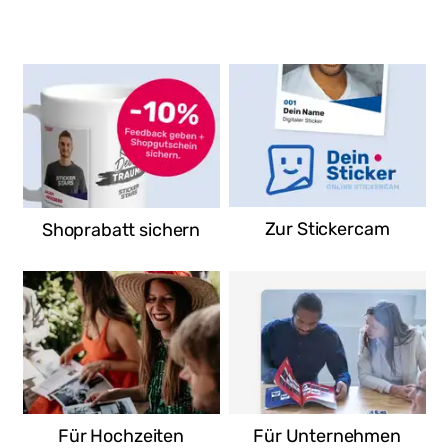
EDEKA Frischecenter
Wagner KG
Niorter Str. 3C
96450 Coburg
Deutschland
Route
Zur Stickercam
Shoprabatt sichern
Für Hochzeiten
Für Unternehmen