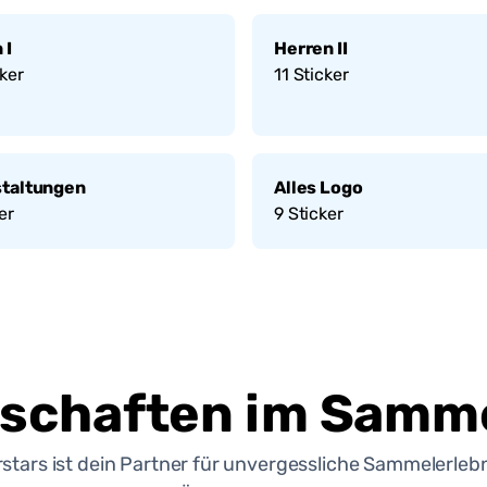
 I
Herren II
ker
11
Sticker
staltungen
Alles Logo
er
9
Sticker
schaften im Samme
rstars ist dein Partner für unvergessliche Sammelerlebn