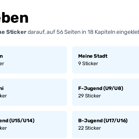
eben
e Sticker
darauf, auf
56
Seiten in
18
Kapiteln eingekle
on
Meine Stadt
er
9
Sticker
ni
F-Jugend (U9/U8)
ker
29
Sticker
end (U15/U14)
B-Jugend (U17/U16)
ker
22
Sticker