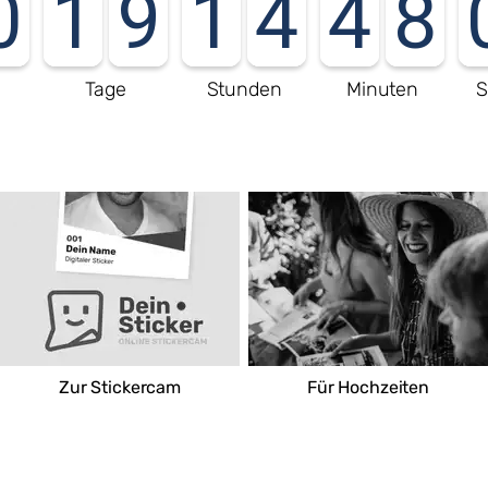
0
1
9
1
4
4
8
e
Tage
Stunden
Minuten
S
REWE Familie Kunkel
Magnusstraße 6
87437 Kempten (Allgäu)
Deutschland
Route
Zur Stickercam
Für Hochzeiten