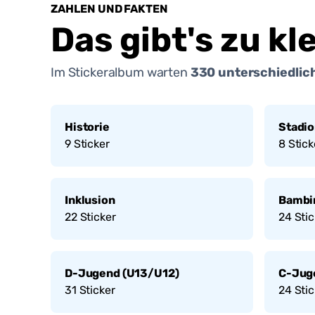
ZAHLEN UND FAKTEN
Das gibt's zu kl
Im Stickeralbum warten
330
unterschiedlich
Historie
Stadi
9
Sticker
8
Stick
Inklusion
Bambi
22
Sticker
24
Stic
D-Jugend (U13/U12)
C-Jug
31
Sticker
24
Stic