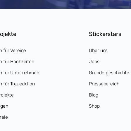
rojekte
Stickerstars
n für Vereine
Über uns
n für Hochzeiten
Jobs
en für Unternehmen
Gründergeschichte
n für Treueaktion
Pressebereich
rojekte
Blog
agen
Shop
rale