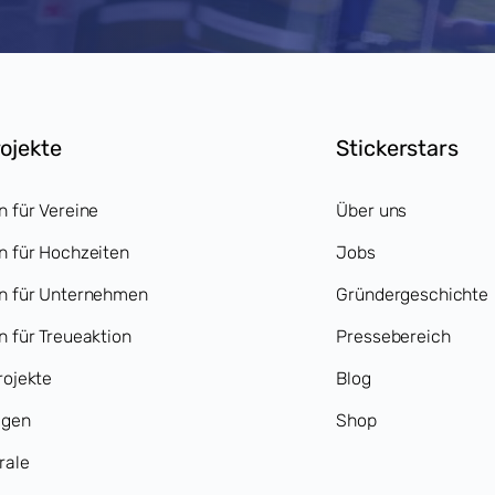
rojekte
Stickerstars
n für Vereine
Über uns
n für Hochzeiten
Jobs
en für Unternehmen
Gründergeschichte
n für Treueaktion
Pressebereich
rojekte
Blog
agen
Shop
rale