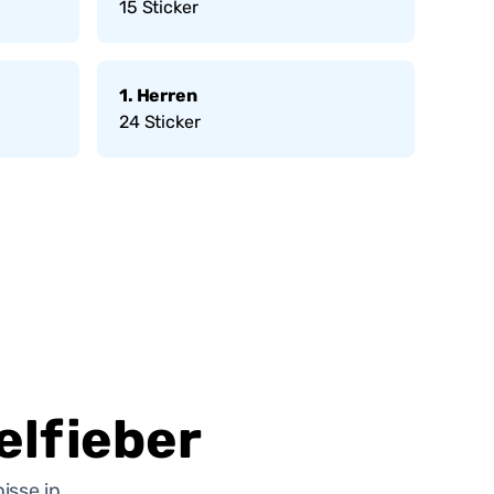
15
Sticker
1. Herren
24
Sticker
lfieber
isse in