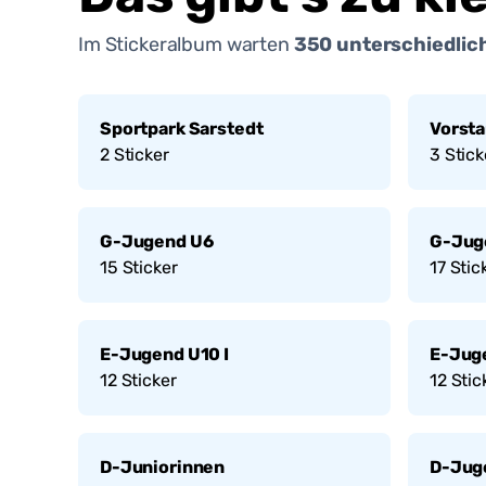
Im Stickeralbum warten
350
unterschiedlich
Sportpark Sarstedt
Vorst
2
Sticker
3
Stick
G-Jugend U6
G-Jug
15
Sticker
17
Stic
E-Jugend U10 I
E-Juge
12
Sticker
12
Stic
D-Juniorinnen
D-Jug