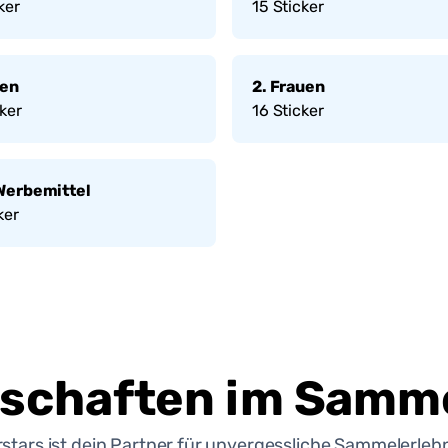
ker
15
Sticker
uen
2. Frauen
ker
16
Sticker
Werbemittel
ker
schaften im Samme
rstars ist dein Partner für unvergessliche Sammelerlebn