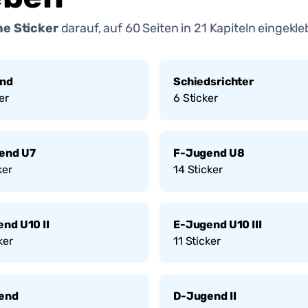
e Sticker
darauf, auf
60
Seiten in
21
Kapiteln eingekle
and
Schiedsrichter
er
6
Sticker
end U7
F-Jugend U8
ker
14
Sticker
nd U10 II
E-Jugend U10 III
ker
11
Sticker
end
D-Jugend II