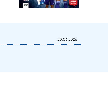
20.06.2026
 1
stedt
and
e