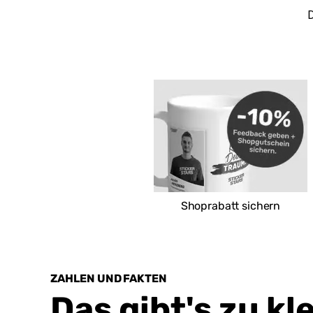
D
REWE
Voss-Straße 11-13
31157 Sarstedt
Deutschland
Route
Shoprabatt sichern
ZAHLEN UND FAKTEN
Das gibt's zu kl